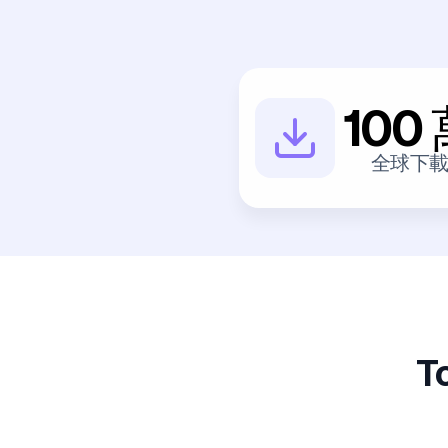
100
全球下
T