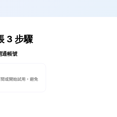
 3 步驟
開通帳號
訂閱或開始試用，避免